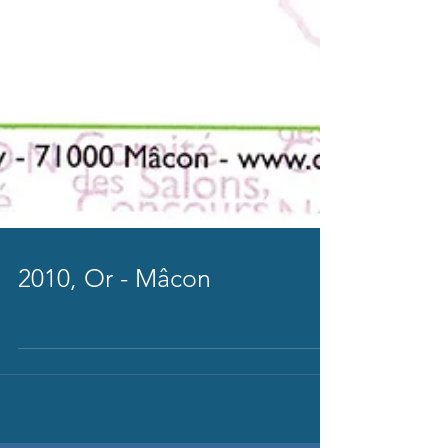
2010, Or - Mâcon