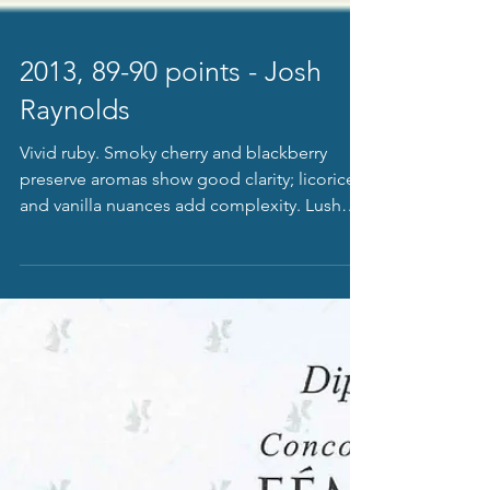
2013, 89-90 points - Josh
Raynolds
Vivid ruby. Smoky cherry and blackberry
preserve aromas show good clarity; licorice
and vanilla nuances add complexity. Lush
and creamy...