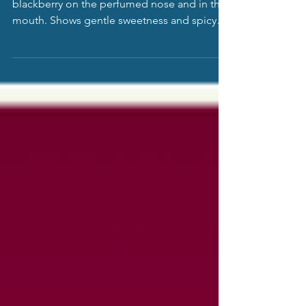
Raynolds
Bright violet. Spice-accented cherry pit and
blackberry on the perfumed nose and in the
mouth. Shows gentle sweetness and spicy
lift,...