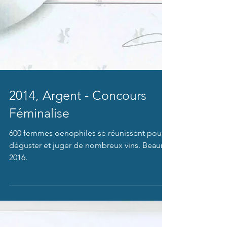
2014, Argent - Concours
Féminalise
600 femmes oenophiles se réunissent pour
déguster et juger de nombreux vins. Beaune