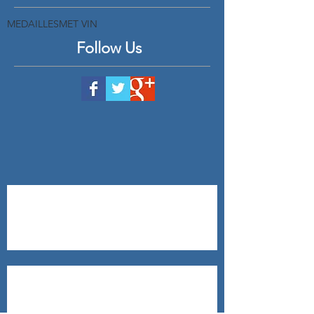
MEDAILLES
MET VIN
Follow Us
Aïoli
Saumon sauvage au four