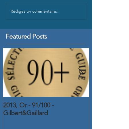
Rédigez un commentaire...
Featured Posts
2013, Or - 91/100 -
2015, Or - C
Gilbert&Gaillard
2016