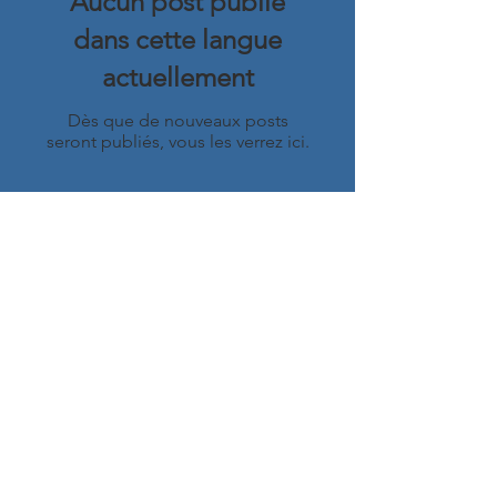
Aucun post publié
dans cette langue
actuellement
Dès que de nouveaux posts
seront publiés, vous les verrez ici.
Médaille en cours
2013, Or - 91/100 -
Gilbert&Gaillard