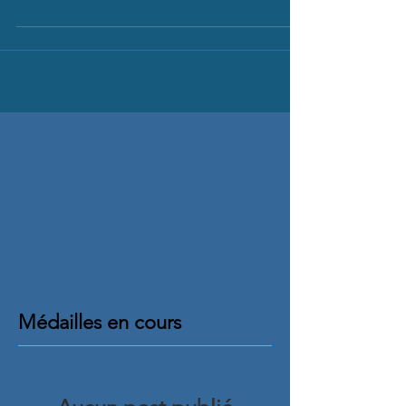
LECLOSDECAVEAU CuvéeFruitSauvage
Derrière un nez très ouvert, on découvre un
vin riche aux tanins d'une...
Médailles en cours