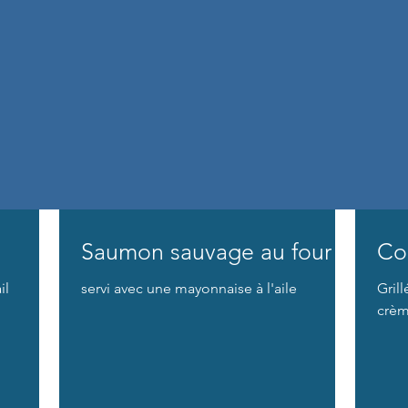
Saumon sauvage au four
Co
il
servi avec une mayonnaise à l'aile
Gril
crè