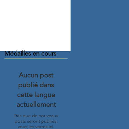
Médailles en cours
Aucun post
publié dans
cette langue
actuellement
Dès que de nouveaux
posts seront publiés,
vous les verrez ici.