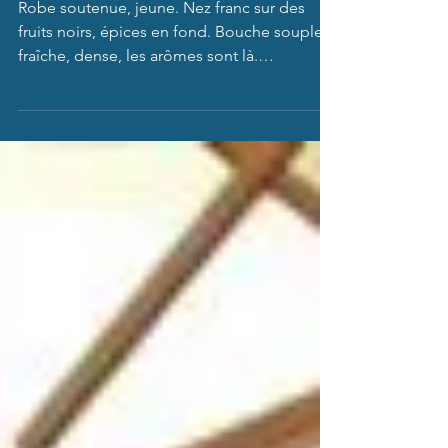
Gilbert&Gaillard
Robe soutenue, jeune. Nez franc sur des
fruits noirs, épices en fond. Bouche souple,
fraîche, dense, les arômes sont là.
Ensemble...