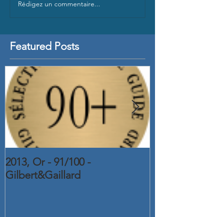
Rédigez un commentaire...
Featured Posts
2013, Or - 91/100 -
2015, Or - C
Gilbert&Gaillard
2016