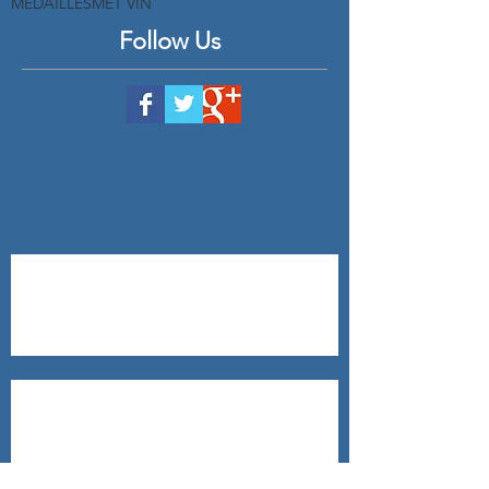
MEDAILLES
MET VIN
Follow Us
Aïoli
Saumon sauvage au four