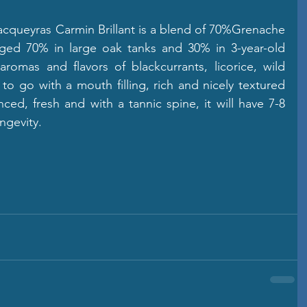
acqueyras Carmin Brillant is a blend of 70%Grenache 
ed 70% in large oak tanks and 30% in 3-year-old 
aromas and flavors of blackcurrants, licorice, wild 
o go with a mouth filling, rich and nicely textured 
nced, fresh and with a tannic spine, it will have 7-8 
ongevity.