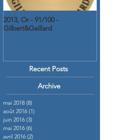
2013, Or - 91/100 -
2015, Or - C
Gilbert&Gaillard
2016
Recent Posts
Archive
mai 2018
(8)
8 posts
août 2016
(1)
1 post
juin 2016
(3)
3 posts
mai 2016
(6)
6 posts
avril 2016
(2)
2 posts