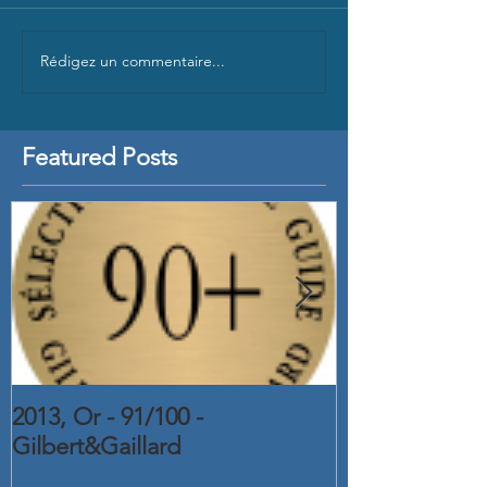
Rédigez un commentaire...
Featured Posts
2013, Or - 91/100 -
2015, Or - C
Gilbert&Gaillard
2016