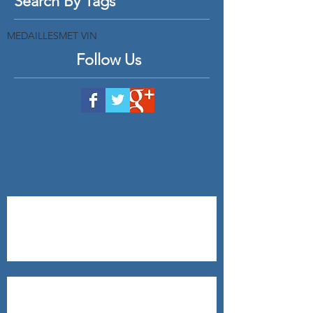
Search By Tags
MEDAILLES
MET VIN
Follow Us
Aïoli
Saumon sauvage au four