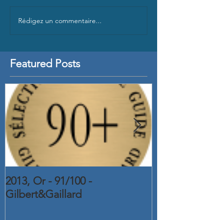
Rédigez un commentaire...
Featured Posts
2013, Or - 91/100 -
2015, Or - C
Gilbert&Gaillard
2016