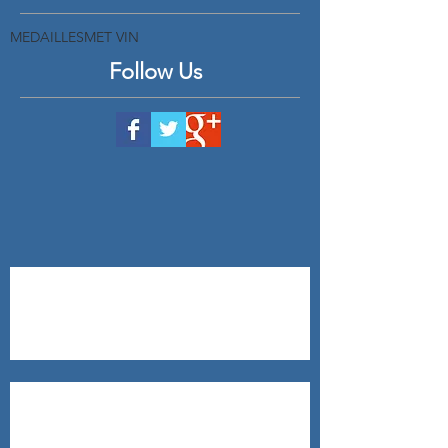
MEDAILLES
MET VIN
Follow Us
Aïoli
Saumon sauvage au four