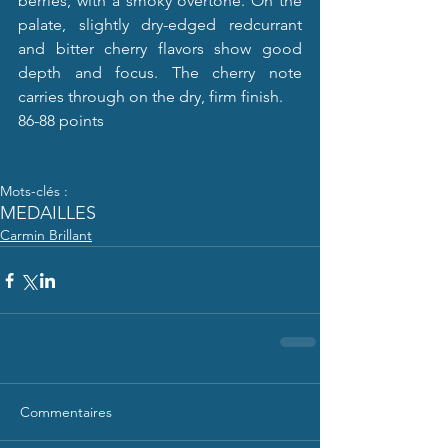
berries, with a smoky overtone. On the 
palate, slightly dry-edged redcurrant 
and bitter cherry flavors show good 
depth and focus. The cherry note 
carries through on the dry, firm finish.
86-88 points
Mots-clés :
MEDAILLES
Carmin Brillant
Commentaires